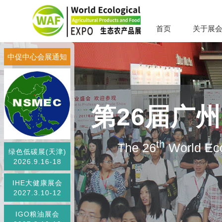
首页
关于展
中促中心会展通知
第26届广
th
The 26
World Eco
绿色低碳展(天津)
2026.9.16-18
IHE大健康展会
2027.3.10-12
IGO粮油展会