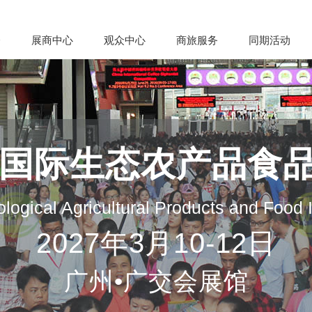
会
展商中心
观众中心
商旅服务
同期活动
州国际生态农产品食
logical Agricultural Products and Food
2027年3月10-12日
广州•广交会展馆