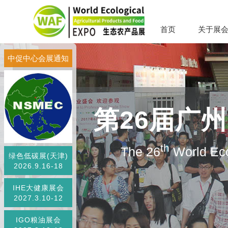
首页
关于展
中促中心会展通知
第26届广
th
The 26
World Eco
绿色低碳展(天津)
2026.9.16-18
IHE大健康展会
2027.3.10-12
IGO粮油展会