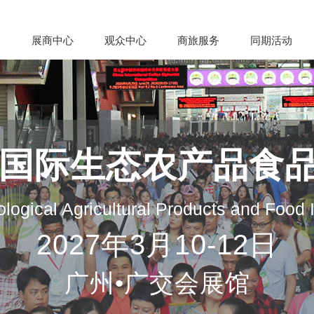
会
展商中心
观众中心
商旅服务
同期活动
州国际生态农产品食
logical Agricultural Products and Food
2027年3月10-12日
广州•广交会展馆