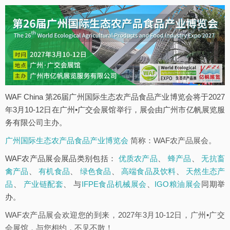
WAF China 第26届广州国际生态农产品食品产业博览会将于2027
年3月10-12日在广州•广交会展馆举行，展会由广州市亿帆展览服
务有限公司主办。
广州国际生态农产品食品产业博览会
简称：WAF农产品展会。
WAF农产品展会展品类别包括：
优质农产品
、
蜂产品
、
无抗畜
禽产品
、
有机食品
、
绿色食品
、
高端食品及饮料
、
天然生态产
品
、
产业链配套
、 与
IFPE食品机械展会
、
IGO粮油展会
同期举
办。
WAF农产品展会欢迎您的到来，2027年3月10-12日，广州•广交
会展馆，与您相约，不见不散！