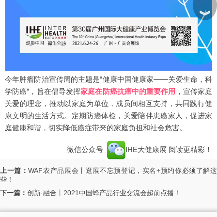
︾
今年肿瘤防治宣传周的主题是“健康中国健康家——关爱生命，科
学防癌”，旨在倡导发挥
家庭在防癌抗癌中的重要作用
，宣传家庭
关爱的理念，推动以家庭为单位，成员间相互支持，共同践行健
康文明的生活方式。定期防癌体检，关爱陪伴患癌家人，促进家
庭健康和谐，切实降低癌症带来的家庭负担和社会危害。
微信公众号
IHE大健康展
阅读更精彩！
上一篇：
WAF农产品展会丨逛展不忘预登记，实名+预约你必须了解
些！
下一篇：
创新·融合丨2021中国蜂产品行业交流会超前点播！