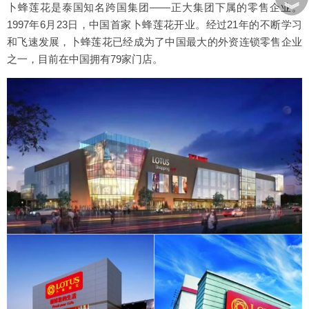
︾
卜蜂莲花是泰国知名跨国集团——正大集团下属的零售企业。
1997年6月23日，中国首家卜蜂莲花开业。经过21年的不断学习
和飞速发展，卜蜂莲花已经成为了中国最大的外资连锁零售企业
之一，目前在中国拥有79家门店。