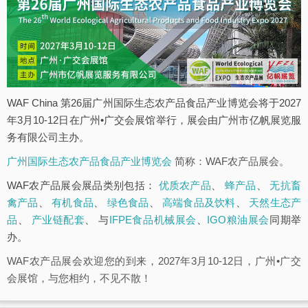
WAF China 第26届广州国际生态农产品食品产业博览会将于2027
年3月10-12日在广州•广交会展馆举行，展会由广州市亿帆展览服
务有限公司主办。
广州国际生态农产品食品产业博览会
简称：WAF农产品展会。
WAF农产品展会展品类别包括：
优质农产品
、
蜂产品
、
无抗畜
禽产品
、
有机食品
、
绿色食品
、
高端食品及饮料
、
天然生态产
品
、
产业链配套
、 与
IFPE食品机械展会
、
IGO粮油展会
同期举
办。
WAF农产品展会欢迎您的到来，2027年3月10-12日，广州•广交
会展馆，与您相约，不见不散！