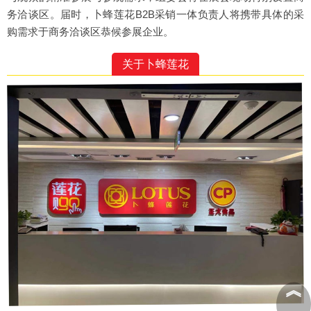
务洽谈区。届时，卜蜂莲花B2B采销一体负责人将携带具体的采
购需求于商务洽谈区恭候参展企业。
关于卜蜂莲花
︽