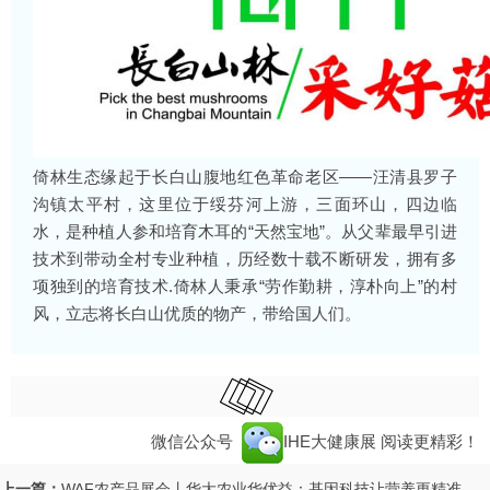
倚林生态缘起于长白山腹地红色革命老区——汪清县罗子
沟镇太平村，这里位于绥芬河上游，三面环山，四边临
水，是种植人参和培育木耳的“天然宝地”。从父辈最早引进
技术到带动全村专业种植，历经数十载不断研发，拥有多
项独到的培育技术.倚林人秉承“劳作勤耕，淳朴向上”的村
风，立志将长白山优质的物产，带给国人们。
微信公众号
IHE大健康展
阅读更精彩！
上一篇：
WAF农产品展会丨华大农业华优益：基因科技让营养更精准