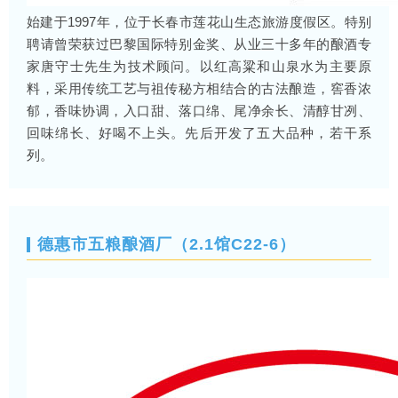
始建于1997年，位于长春市莲花山生态旅游度假区。特别
聘请曾荣获过巴黎国际特别金奖、从业三十多年的酿酒专
家唐守士先生为技术顾问。以红高粱和山泉水为主要原
料，采用传统工艺与祖传秘方相结合的古法酿造，窖香浓
郁，香味协调，入口甜、落口绵、尾净余长、清醇甘冽、
回味绵长、好喝不上头。先后开发了五大品种，若干系
列。
德惠市五粮酿酒厂（2.1馆C22-6）