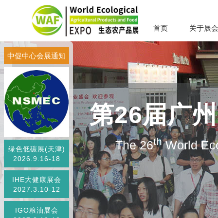
首页
关于展
中促中心会展通知
第26届广
th
The 26
World Eco
绿色低碳展(天津)
2026.9.16-18
IHE大健康展会
2027.3.10-12
IGO粮油展会