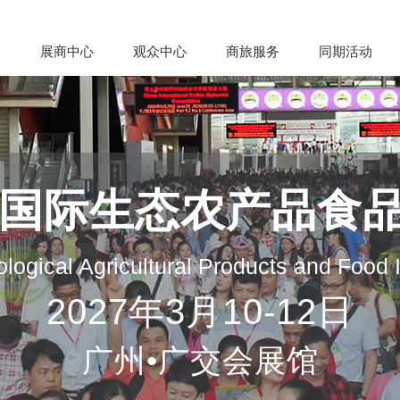
会
展商中心
观众中心
商旅服务
同期活动
州国际生态农产品食
logical Agricultural Products and Food
2027年3月10-12日
广州•广交会展馆