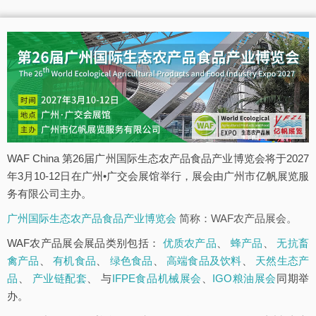
WAF China 第26届广州国际生态农产品食品产业博览会将于2027
年3月10-12日在广州•广交会展馆举行，展会由广州市亿帆展览服
务有限公司主办。
广州国际生态农产品食品产业博览会
简称：WAF农产品展会。
WAF农产品展会展品类别包括：
优质农产品
、
蜂产品
、
无抗畜
禽产品
、
有机食品
、
绿色食品
、
高端食品及饮料
、
天然生态产
品
、
产业链配套
、 与
IFPE食品机械展会
、
IGO粮油展会
同期举
办。