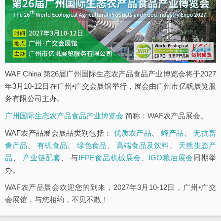
WAF China 第26届广州国际生态农产品食品产业博览会将于2027
年3月10-12日在广州•广交会展馆举行，展会由广州市亿帆展览服
务有限公司主办。
广州国际生态农产品食品产业博览会
简称：WAF农产品展会。
WAF农产品展会展品类别包括：
优质农产品
、
蜂产品
、
无抗畜
禽产品
、
有机食品
、
绿色食品
、
高端食品及饮料
、
天然生态产
品
、
产业链配套
、 与
IFPE食品机械展会
、
IGO粮油展会
同期举
办。
WAF农产品展会欢迎您的到来，2027年3月10-12日，广州•广交
会展馆，与您相约，不见不散！