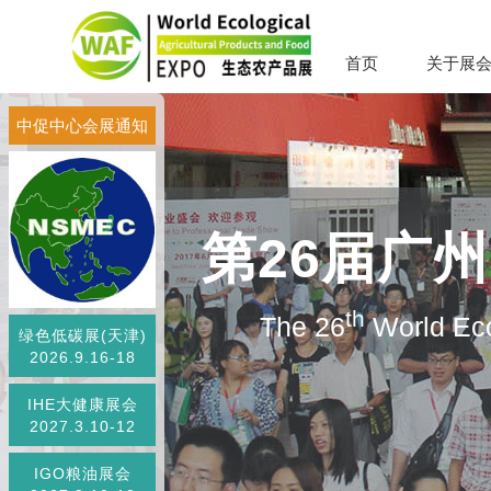
首页
关于展
中促中心会展通知
第26届广
th
The 26
World Eco
绿色低碳展(天津)
2026.9.16-18
IHE大健康展会
2027.3.10-12
IGO粮油展会