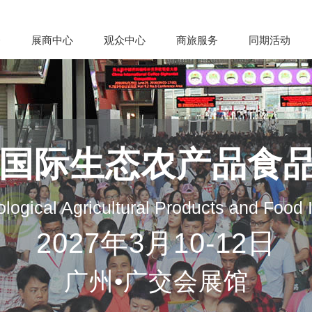
会
展商中心
观众中心
商旅服务
同期活动
州国际生态农产品食
logical Agricultural Products and Food
2027年3月10-12日
广州•广交会展馆