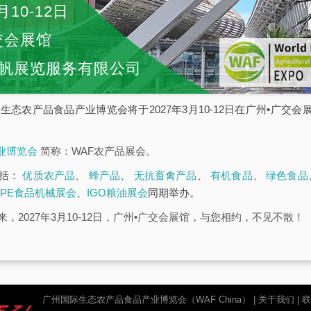
月10-12日
交会展馆
帆展览服务有限公司
广州国际生态农产品食品产业博览会将于2027年3月10-12日在广州•广
业博览会
简称：WAF农产品展会。
包括：
优质农产品
、
蜂产品
、
无抗畜禽产品
、
有机食品
、
绿色食品
FPE食品机械展会
、
IGO粮油展会
同期举办。
，2027年3月10-12日，广州•广交会展馆，与您相约，不见不散！
广州国际生态农产品食品产业博览会（WAF China）
|
关于我们
|
联