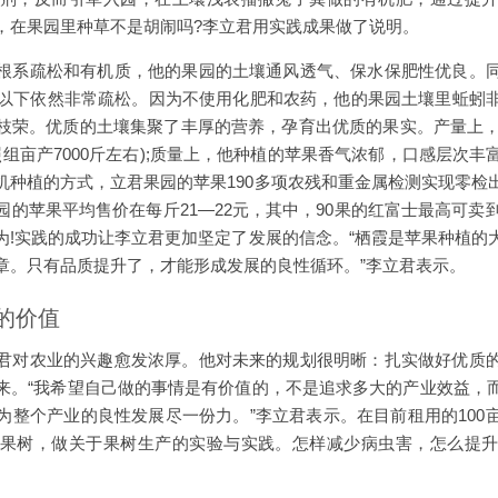
，在果园里种草不是胡闹吗?李立君用实践成果做了说明。
根系疏松和有机质，他的果园的土壤通风透气、保水保肥性优良。
分以下依然非常疏松。因为不使用化肥和农药，他的果园土壤里蚯蚓
枝荣。优质的土壤集聚了丰厚的营养，孕育出优质的果实。产量上，2
对照组亩产7000斤左右);质量上，他种植的苹果香气浓郁，口感层次
机种植的方式，立君果园的苹果190多项农残和重金属检测实现零检
的苹果平均售价在每斤21—22元，其中，90果的红富士最高可卖
为!实践的成功让李立君更加坚定了发展的信念。“栖霞是苹果种植的
章。只有品质提升了，才能形成发展的良性循环。”李立君表示。
的价值
君对农业的兴趣愈发浓厚。他对未来的规划很明晰：扎实做好优质
来。“我希望自己做的事情是有价值的，不是追求多大的产业效益，
为整个产业的良性发展尽一份力。”李立君表示。在目前租用的100
果树，做关于果树生产的实验与实践。怎样减少病虫害，怎么提