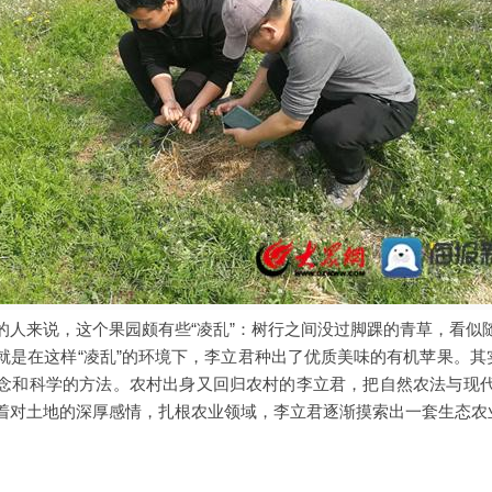
的人来说，这个果园颇有些“凌乱”：树行之间没过脚踝的青草，看似
就是在这样“凌乱”的环境下，李立君种出了优质美味的有机苹果。其实
念和科学的方法。农村出身又回归农村的李立君，把自然农法与现
着对土地的深厚感情，扎根农业领域，李立君逐渐摸索出一套生态农