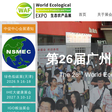
首页
关于展
中促中心会展通知
第26届广
th
The 26
World Eco
绿色低碳展(天津)
2026.9.16-18
IHE大健康展会
2027.3.10-12
IGO粮油展会