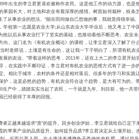
89年出生的李立君更喜欢被称作农民。这是他工作的动力源，也是
的果园长大，对土地和农业有着深厚的感情。树苗如何栽种，枝条
生了从事农业的想法。“能在田间做自己想做的事，我就觉得很幸福。
，学校第一志愿是农业大学;从山东农业大学毕业后，他又考上了中
为他以后从事农业打下了坚实的基础，也推动着他不断思考。农业未
方向。这门名为《有机农业概论》的课程，让李立君深入了解了什
“当时老师说，土壤是有生命的，这让我一下子明白了，所谓有机农
发展的农业。”带着这样的思考，2011年，还在上大二的李立君开始
导，在实践中不断印证，李立君对有机农业的思维方式有了进一步
定。相比于城市，农村的条件还是相对落后。但多年的学习和实践
保护，这是必然的趋势，有机农业符合这个趋势，是大有可为的。
和生产中，踏踏实实当起了农民，一干就是九年。到目前，他一共管理
桃园已经获得了丰厚的回报。
费者正越来越追求“质”的提升。回乡创业伊始，李立君就给自己定下
霞的苹果产业的品质提升。如何提升品质?李立君决定从土壤开始。
剂，反而引草入园，在土壤浅表播撒兔子粪做的有机肥，通过提