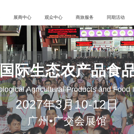
会
展商中心
观众中心
商旅服务
同期活动
州国际生态农产品食
logical Agricultural Products and Food
2027年3月10-12日
广州•广交会展馆