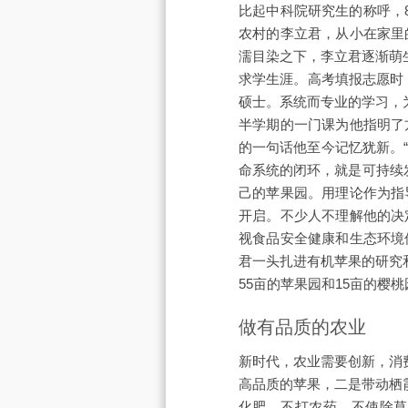
比起中科院研究生的称呼，
农村的李立君，从小在家里
濡目染之下，李立君逐渐萌
求学生涯。高考填报志愿时
硕士。系统而专业的学习，
半学期的一门课为他指明了
的一句话他至今记忆犹新。
命系统的闭环，就是可持续
己的苹果园。用理论作为指
开启。不少人不理解他的决
视食品安全健康和生态环境
君一头扎进有机苹果的研究
55亩的苹果园和15亩的樱
做有品质的农业
新时代，农业需要创新，消
高品质的苹果，二是带动栖
化肥，不打农药，不使除草