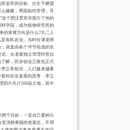
他所追求的目标。出生于栖霞
怎么修建，果园如何管理，耳
”这个想法贯穿并指引了他的
国科学院，成为植物研究所的
来的发展方向是什么?大二上
么是有机农业。当时任课老师
业，就是由各个环节组成的生
尝试，在老家独立管理经营自
的了解，回乡创业之路也正式
让李立君相信，人们越来越重
带着对农业发展的思考，李立
四片共计100亩土地，其中
来两个目标：一是自己要种出
改变清耕果园的老观念，不用
升土壤的肥力来改善果实的品