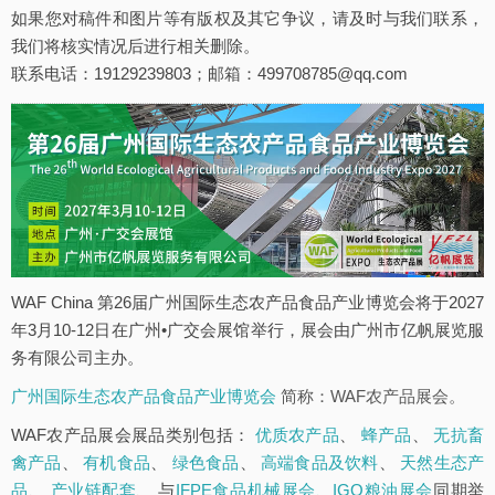
如果您对稿件和图片等有版权及其它争议，请及时与我们联系，
我们将核实情况后进行相关删除。
联系电话：19129239803；邮箱：499708785@qq.com
WAF China 第26届广州国际生态农产品食品产业博览会将于2027
年3月10-12日在广州•广交会展馆举行，展会由广州市亿帆展览服
务有限公司主办。
广州国际生态农产品食品产业博览会
简称：WAF农产品展会。
WAF农产品展会展品类别包括：
优质农产品
、
蜂产品
、
无抗畜
禽产品
、
有机食品
、
绿色食品
、
高端食品及饮料
、
天然生态产
品
、
产业链配套
、 与
IFPE食品机械展会
、
IGO粮油展会
同期举