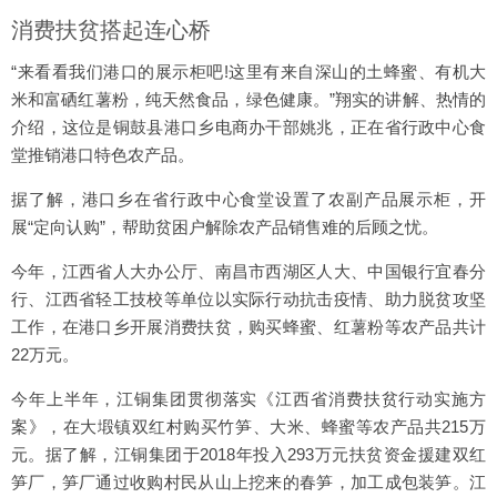
消费扶贫搭起连心桥
“来看看我们港口的展示柜吧!这里有来自深山的土蜂蜜、有机大
米和富硒红薯粉，纯天然食品，绿色健康。”翔实的讲解、热情的
介绍，这位是铜鼓县港口乡电商办干部姚兆，正在省行政中心食
堂推销港口特色农产品。
据了解，港口乡在省行政中心食堂设置了农副产品展示柜，开
展“定向认购”，帮助贫困户解除农产品销售难的后顾之忧。
今年，江西省人大办公厅、南昌市西湖区人大、中国银行宜春分
行、江西省轻工技校等单位以实际行动抗击疫情、助力脱贫攻坚
工作，在港口乡开展消费扶贫，购买蜂蜜、红薯粉等农产品共计
22万元。
今年上半年，江铜集团贯彻落实《江西省消费扶贫行动实施方
案》，在大塅镇双红村购买竹笋、大米、蜂蜜等农产品共215万
元。据了解，江铜集团于2018年投入293万元扶贫资金援建双红
笋厂，笋厂通过收购村民从山上挖来的春笋，加工成包装笋。江