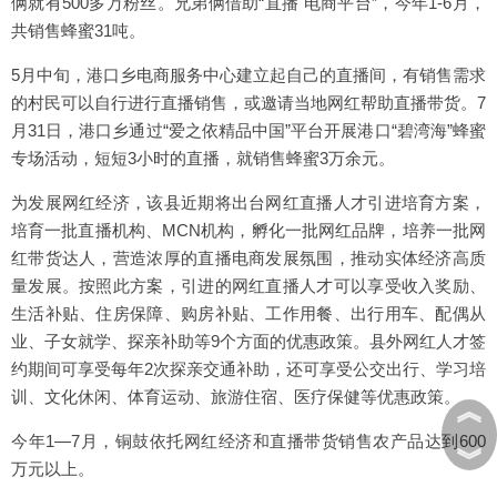
俩就有500多万粉丝。兄弟俩借助“直播 电商平台”，今年1-6月，
共销售蜂蜜31吨。
5月中旬，港口乡电商服务中心建立起自己的直播间，有销售需求
的村民可以自行进行直播销售，或邀请当地网红帮助直播带货。7
月31日，港口乡通过“爱之依精品中国”平台开展港口“碧湾海”蜂蜜
专场活动，短短3小时的直播，就销售蜂蜜3万余元。
为发展网红经济，该县近期将出台网红直播人才引进培育方案，
培育一批直播机构、MCN机构，孵化一批网红品牌，培养一批网
红带货达人，营造浓厚的直播电商发展氛围，推动实体经济高质
量发展。按照此方案，引进的网红直播人才可以享受收入奖励、
生活补贴、住房保障、购房补贴、工作用餐、出行用车、配偶从
业、子女就学、探亲补助等9个方面的优惠政策。县外网红人才签
约期间可享受每年2次探亲交通补助，还可享受公交出行、学习培
训、文化休闲、体育运动、旅游住宿、医疗保健等优惠政策。
︽
今年1—7月，铜鼓依托网红经济和直播带货销售农产品达到600
︾
万元以上。