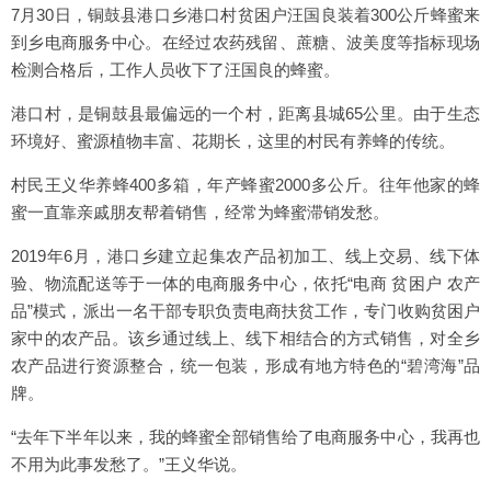
7月30日，铜鼓县港口乡港口村贫困户汪国良装着300公斤蜂蜜来
到乡电商服务中心。在经过农药残留、蔗糖、波美度等指标现场
检测合格后，工作人员收下了汪国良的蜂蜜。
港口村，是铜鼓县最偏远的一个村，距离县城65公里。由于生态
环境好、蜜源植物丰富、花期长，这里的村民有养蜂的传统。
村民王义华养蜂400多箱，年产蜂蜜2000多公斤。往年他家的蜂
蜜一直靠亲戚朋友帮着销售，经常为蜂蜜滞销发愁。
2019年6月，港口乡建立起集农产品初加工、线上交易、线下体
验、物流配送等于一体的电商服务中心，依托“电商 贫困户 农产
品”模式，派出一名干部专职负责电商扶贫工作，专门收购贫困户
家中的农产品。该乡通过线上、线下相结合的方式销售，对全乡
农产品进行资源整合，统一包装，形成有地方特色的“碧湾海”品
牌。
“去年下半年以来，我的蜂蜜全部销售给了电商服务中心，我再也
不用为此事发愁了。”王义华说。