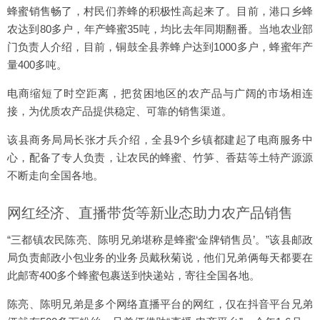
蜂蜜销售畅了，村民们养蜂的积极性高起来了。目前，港口乡蜂
农达到80多户，年产蜂蜜35吨，均比去年同期翻番。当地农业部
门负责人介绍，目前，铜鼓全县养蜂户达到1000多户，蜂蜜年产
量400多吨。
电商缩短了时空距离，把贫困地区的农产品与广阔的市场相连
接，为优质农产品提供稳定、可靠的销售渠道。
该县商务局局长张才兵介绍，全县9个乡镇都建起了电商服务中
心，配备了专人负责，让农民的蜂蜜、竹笋、香菇等土特产源源
不断走向全国各地。
网红经济、直播带货等新业态助力农产品销售
“三都镇农民陈亮、陈明兄弟堪称是蜂蜜‘金牌销售员’。”该县邮政
局负责邮政小包业务的业务员戴秋菊说，他们兄弟俩每天都要在
此邮寄400多个蜂蜜包裹送到快递站，寄往全国各地。
陈亮、陈明兄弟是多个网络直播平台的网红，仅在抖音平台兄弟