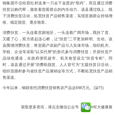
铜集团不仅给双红村送来一只会下金蛋的“母鸡”，而且通过消费
扶贫以购代帮，激发着贫困群众的内生动力。该县通过线上、线
下消费扶贫活动，拓宽扶贫产品销售渠道，实现贫困群众持续增
收、稳定脱贫、逐步致富。
消费扶贫，一头连着贫困地区，一头连着广阔市场，既扶了贫、
又暖了心，双方搭起连心桥，让“扶贫”二字更加鲜明、生动。该
县围绕消费扶贫，将贫困户农副产品引入实体市场，组织机关、
学校、企业等采取“以买代帮”的形式参与消费扶贫；开辟扶贫产
品绿色通道，在政府便民超市、机关食堂设立“扶贫专柜”。同
时，该县通过开展“消费助脱贫、人人皆可为”主题扶贫日活动，
组织贫困村参与省扶贫产品展销会等方式，不断拓宽扶贫产品销
售渠道。
今年以来，铜鼓依托消费扶贫销售农产品达698万元。(柒巧)
获取更多资讯，请点击微信公众号
IHE大健康展