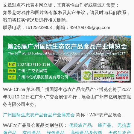
文章观点不代表本网立场，其真实性由作者或稿源方负责；
如果您对稿件和图片等有版权及其它争议，请及时与我们联系，
我们将核实情况后进行相关删除。
联系电话：19129239803；邮箱：499708785@qq.com
WAF China 第26届广州国际生态农产品食品产业博览会将于2027
年3月10-12日在广州•广交会展馆举行，展会由广州市亿帆展览服
务有限公司主办。
广州国际生态农产品食品产业博览会
简称：WAF农产品展会。
WAF农产品展会展品类别包括：
优质农产品
、
蜂产品
、
无抗畜
禽产品
、
有机食品
、
绿色食品
、
高端食品及饮料
、
天然生态产