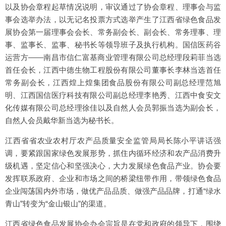
以及协会章程起草情况说明，审议通过了协会章程、理事会与监
事会选举办法，以无记名投票方式选举产生了江西省绿色食品发
展协会第一届理事会会长、常务副会长、副会长、常务理事、理
事、监事长、监事、秘书长等领导班子及执行机构。国信医药谷
运营方——南昌市信仁富基商业管理有限公司总经理段莉菲当选
首任会长，江西中德生物工程股份有限公司董事长李林当选首任
常务副会长，江西煌上煌集团食品股份有限公司副总经理范旭
明、江西国信医疗科技有限公司副总经理李艳秀、江西中食安文
化传媒有限公司总经理徐佳以及自然人会员郭振当选为副会长，
自然人会员戴华新当选为秘书长。
江西省省农业农村厅农产品质量安全监管局局长陈小平讲话强
调，要紧跟国家绿色发展形势，抓住内循环经济和农产品消费升
级机遇，坚定信心和坚强决心，大力发展绿色食品产业。协会要
发挥联系政府、企业和市场之间的桥梁纽带作用，带领绿色食品
企业闯荡国内外市场，做优产品品质、做强产品品牌，打通“绿水
青山”转变为“金山银山”的渠道。
江西省绿色食品发展协会办会宗旨是在党和政府的领导下，围绕