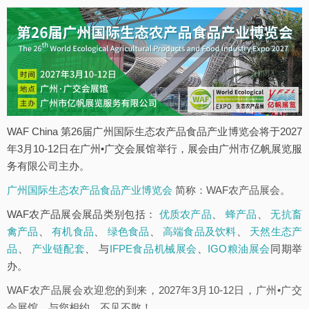
WAF China 第26届广州国际生态农产品食品产业博览会将于2027
年3月10-12日在广州•广交会展馆举行，展会由广州市亿帆展览服
务有限公司主办。
广州国际生态农产品食品产业博览会
简称：WAF农产品展会。
WAF农产品展会展品类别包括：
优质农产品
、
蜂产品
、
无抗畜
禽产品
、
有机食品
、
绿色食品
、
高端食品及饮料
、
天然生态产
品
、
产业链配套
、 与
IFPE食品机械展会
、
IGO粮油展会
同期举
办。
WAF农产品展会欢迎您的到来，2027年3月10-12日，广州•广交
会展馆，与您相约，不见不散！