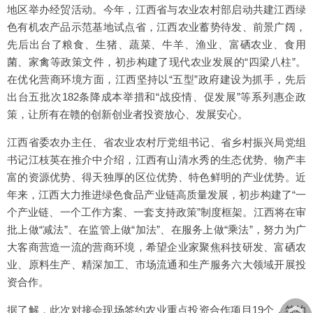
地区举办经贸活动。今年，江西省与农业农村部启动共建江西绿
色有机农产品示范基地试点省，江西农业蓄势待发、前景广阔，
先后出台了粮食、生猪、蔬菜、牛羊、渔业、富硒农业、食用
菌、家禽等政策文件，初步构建了现代农业发展的“四梁八柱”。
在优化营商环境方面，江西坚持以“五型”政府建设为抓手，先后
出台五批次182条降成本举措和“战疫情、促发展”等系列惠企政
策，让所有在赣的创新创业者投资放心、发展安心。
江西省委农办主任、省农业农村厅党组书记、省乡村振兴局党组
书记江枝英在推介中介绍，江西有山清水秀的生态优势、物产丰
富的资源优势、得天独厚的区位优势、特色鲜明的产业优势。近
年来，江西大力推进绿色食品产业链高质量发展，初步构建了“一
个产业链、一个工作方案、一套支持政策”制度框架。江西将在审
批上做“减法”、在监管上做“加法”、在服务上做“乘法”，努力为广
大客商营造一流的营商环境，希望企业家聚焦科技研发、富硒农
业、原料生产、精深加工、市场流通和生产服务六大领域开展投
资合作。
︽
据了解，此次对接会现场签约农业重点投资合作项目19个，签约