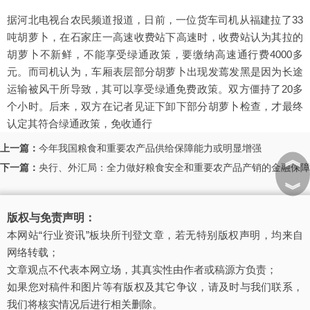
据河北电视台农民频道报道，日前，一位货车司机从福建拉了33
吨胡萝卜，在石家庄一高速收费站下高速时，收费站认为其拉的
胡萝卜不新鲜，不能享受绿通政策，要缴纳高速通行费4000多
元。而司机认为，车厢表层部分胡萝卜出现发蔫发黑是因为长途
运输被风干所导致，其可以享受绿通免费政策。双方僵持了20多
个小时。后来，双方在记者见证下卸下部分胡萝卜检查，才最终
认定其符合绿通政策，免收通行
上一篇：
今年我国粮食和重要农产品供给保障能力或明显增强
︽
下一篇：
央行、外汇局：全力做好粮食安全和重要农产品产销的金融保障
︾
版权与免责声明：
本网站“行业资讯”板块所刊登文章，若无特别版权声明，均来自
网络转载；
文章观点不代表本网立场，其真实性由作者或稿源方负责；
如果您对稿件和图片等有版权及其它争议，请及时与我们联系，
我们将核实情况后进行相关删除。