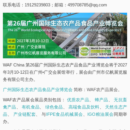
联系电话：19129239803；邮箱：499708785@qq.com
WAF China 第26届广州国际生态农产品食品产业博览会将于2027
年3月10-12日在广州•广交会展馆举行，展会由广州市亿帆展览服
务有限公司主办。
广州国际生态农产品食品产业博览会
简称：WAF农产品展会。
WAF农产品展会展品类别包括：
优质农产品
、
蜂产品
、
无抗畜
禽产品
、
有机食品
、
绿色食品
、
高端食品及饮料
、
天然生态产
品
、
产业链配套
、 与
IFPE食品机械展会
、
IGO粮油展会
同期举
办。