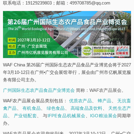
联系电话：19129239803；邮箱：499708785@qq.com
WAF China 第26届广州国际生态农产品食品产业博览会将于2027
年3月10-12日在广州•广交会展馆举行，展会由广州市亿帆展览服
务有限公司主办。
广州国际生态农产品食品产业博览会
简称：WAF农产品展会。
WAF农产品展会展品类别包括：
优质农产品
、
蜂产品
、
无抗畜
禽产品
、
有机食品
、
绿色食品
、
高端食品及饮料
、
天然生态产
品
、
产业链配套
、 与
IFPE食品机械展会
、
IGO粮油展会
同期举
办。
WAF农产品展会欢迎您的到来，2027年3月10-12日，广州•广交