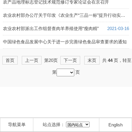
农产品地理标志登记技术规范修订专家论证会在京召开
2021-03-22
农业农村部办公厅关于印发《农业生产“三品一标”提升行动实施方案》的通知
2021-03-19
农业农村部派出工作组督查肉羊养殖使用“瘦肉精”
2021-03-16
中国绿色食品发展中心关于进一步完善绿色食品审查要求的通知
2021-03-15
首页
上一页
第20页
下一页
末页
共
44
页，转至
第
页
导航菜单
站点选择：
English