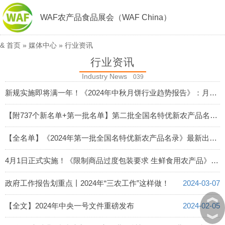
WAF农产品食品展会（WAF China）
&
首页
»
媒体中心
»
行业资讯
行业资讯
Industry News
039
新规实施即将满一年！《2024年中秋月饼行业趋势报告》：月饼包装“集体”瘦身！
2024-08-26
【附737个新名单+第一批名单】第二批全国名特优新农产品名录新鲜出炉
2024-08-22
【全名单】《2024年第一批全国名特优新农产品名录》最新出炉！
2024-04-24
4月1日正式实施！《限制商品过度包装要求 生鲜食用农产品》都规定了些什么？
2024-03-28
政府工作报告划重点丨2024年“三农工作”这样做！
2024-03-07
︽
【全文】2024年中央一号文件重磅发布
2024-02-05
︾