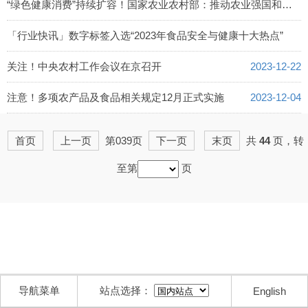
“绿色健康消费”持续扩容！国家农业农村部：推动农业强国和健康中国协同建设
2024-01-25
「行业快讯」数字标签入选“2023年食品安全与健康十大热点”
2024-01-10
关注！中央农村工作会议在京召开
2023-12-22
注意！多项农产品及食品相关规定12月正式实施
2023-12-04
首页
上一页
第039页
下一页
末页
共
44
页，转
至第
页
导航菜单
站点选择：
English