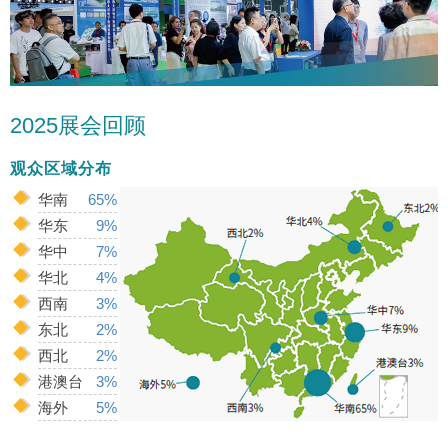
2025展会回顾
观众区域分布
华南
65%
华东
9%
华中
7%
华北
4%
西南
3%
东北
2%
西北
2%
港澳台
3%
海外
5%