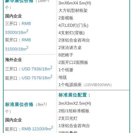
豪华展位价格
（18m
/
3mX6mX4.5m(H)
个）
大方铝型材框架
国内企业
2套楣板
三开口：
RMB
4只LED灯(门头)
2
33000/18m
4支射灯(背板)
双开口：
RMB
2张铝合金咨询台
2张洽谈方桌
2
31500/18m
8把椅子
海外企业
2面开口2面围板
2
三开口：
USD 7936/18m
1个纸篓
2
地毯
双开口：
USD 7576/18m
1个电源插座
（220V限500W内）
标准展位配置：
3mX3mX2.5m(H)
2
标准展位价格
（9m
/
2组/1组标准楣板
个）
2支日光灯
国内企业
1张铝合金咨询台
2
双开口：
RMB 12100/9m
2把折叠椅