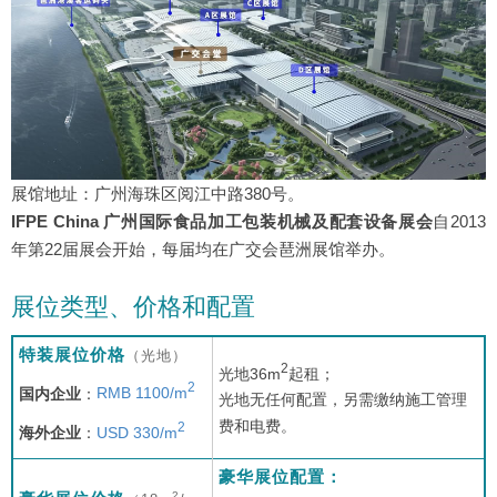
展馆地址：广州海珠区阅江中路380号。
IFPE China 广州国际食品加工包装机械及配套设备展会
自2013
年第22届展会开始，每届均在广交会琶洲展馆举办。
展位类型、价格和配置
特装展位价格
（光地）
2
光地36m
起租；
2
国内企业
：
RMB 1100/m
光地无任何配置，另需缴纳施工管理
费和电费。
2
海外企业
：
USD 330/m
豪华展位配置：
2