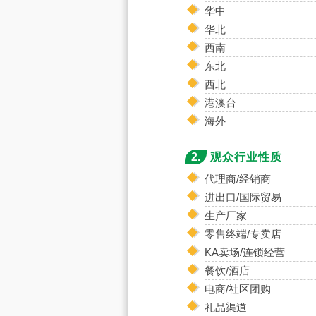
华中
华北
西南
东北
西北
港澳台
海外
2.
观众行业性质
代理商/经销商
进出口/国际贸易
生产厂家
零售终端/专卖店
KA卖场/连锁经营
餐饮/酒店
电商/社区团购
礼品渠道