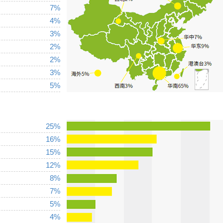
7%
4%
3%
2%
2%
3%
5%
25%
16%
15%
12%
8%
7%
5%
4%