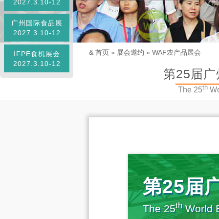
2027.3.10-12
广州国际食品展
2027.3.10-12
&
首页
»
展会邀约
»
WAF农产品展会
IFPE食机展会
2027.3.10-12
第25届广
th
The 25
Wor
第25届
th
The 25
World E