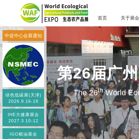
首页
关于展
中促中心会展通知
第26届广
th
The 26
World Eco
绿色低碳展(天津)
2026.9.16-18
IHE大健康展会
2027.3.10-12
IGO粮油展会