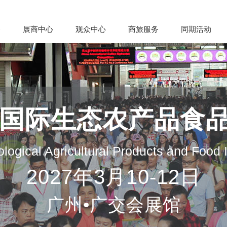
会
展商中心
观众中心
商旅服务
同期活动
州国际生态农产品食
logical Agricultural Products and Food
2027年3月10-12日
广州•广交会展馆