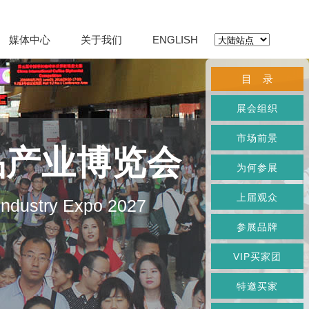
媒体中心
关于我们
ENGLISH
目 录
展会组织
市场前景
品产业博览会
为何参展
上届观众
 Industry Expo 2027
参展品牌
VIP买家团
特邀买家