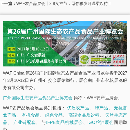
下一篇：
WAF农产品展会丨3.8女神节，愿你被岁月温柔以待！
WAF China 第26届广州国际生态农产品食品产业博览会将于2027
年3月10-12日在广州•广交会展馆举行，展会由广州市亿帆展览服
务有限公司主办。
广州国际生态农产品食品产业博览会
简称：WAF农产品展会。
WAF农产品展会展品类别包括：
优质农产品
、
蜂产品
、
无抗畜
禽产品
、
有机食品
、
绿色食品
、
高端食品及饮料
、
天然生态产
品
、
产业链配套
、 与
IFPE食品机械展会
、
IGO粮油展会
同期举
办。