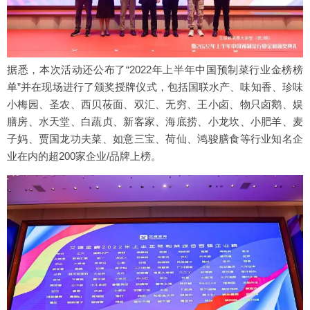
据悉，本次活动还公布了“2022年上半年中国预制菜行业金榜榜
单”并在现场进行了颁奖授牌仪式，包括国联水产、味知香、珍味
小梅园、圣农、西贝莜面、双汇、无穷、王小卤、物只卤鹅、娱
膳房、水天堂、白蔬贞、新客家、海底捞、小龙坎、小肥羊、麦
子妈、贾国龙功夫菜、如意三宝、荷仙、鸿骏膳食等行业知名企
业在内的超200家企业/品牌上榜。