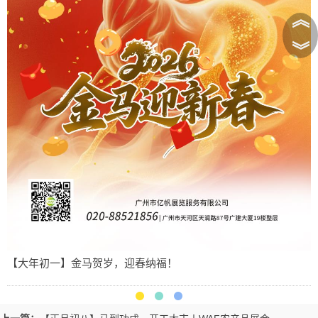
︽
︾
【大年初一】金马贺岁，迎春纳福！