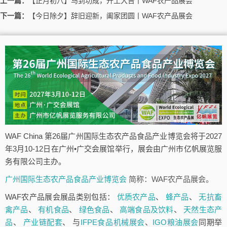
上一篇：
【正月初八】马到功成，开工大吉丨WAF农产品展会
下一篇：
【今日除夕】辞旧迎新，阖家团圆丨WAF农产品展会
WAF China 第26届广州国际生态农产品食品产业博览会将于2027
年3月10-12日在广州•广交会展馆举行，展会由广州市亿帆展览服
务有限公司主办。
广州国际生态农产品食品产业博览会
简称：WAF农产品展会。
WAF农产品展会展品类别包括：
优质农产品
、
蜂产品
、
无抗畜
禽产品
、
有机食品
、
绿色食品
、
高端食品及饮料
、
天然生态产
品
、
产业链配套
、 与
IFPE食品机械展会
、
IGO粮油展会
同期举