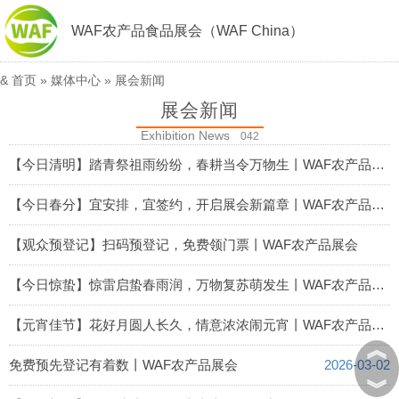
WAF农产品食品展会（WAF China）
&
首页
» 媒体中心 »
展会新闻
展会新闻
Exhibition News
042
【今日清明】踏青祭祖雨纷纷，春耕当令万物生丨WAF农产品展会
2026-04-05
【今日春分】宜安排，宜签约，开启展会新篇章丨WAF农产品展会
2026-03-20
【观众预登记】扫码预登记，免费领门票丨WAF农产品展会
2026-03-10
【今日惊蛰】惊雷启蛰春雨润，万物复苏萌发生丨WAF农产品展会
2026-03-05
【元宵佳节】花好月圆人长久，情意浓浓闹元宵丨WAF农产品展会
︽
2026-03-03
免费预先登记有着数丨WAF农产品展会
2026-03-02
︾