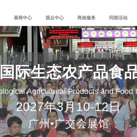
会
展商中心
观众中心
商旅服务
同期活动
州国际生态农产品食
logical Agricultural Products and Food
2027年3月10-12日
广州•广交会展馆