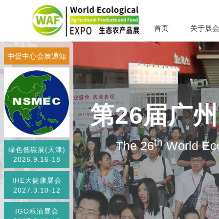
首页
关于展
中促中心会展通知
第26届广
th
The 26
World Eco
绿色低碳展(天津)
2026.9.16-18
IHE大健康展会
2027.3.10-12
IGO粮油展会