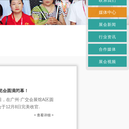
联系我们
媒体中心
展会新闻
行业资讯
合作媒体
展会视频
博览会圆满闭幕！
8日，在广州·广交会展馆A区圆
于12月8日完美收官.
< 查看详细 >