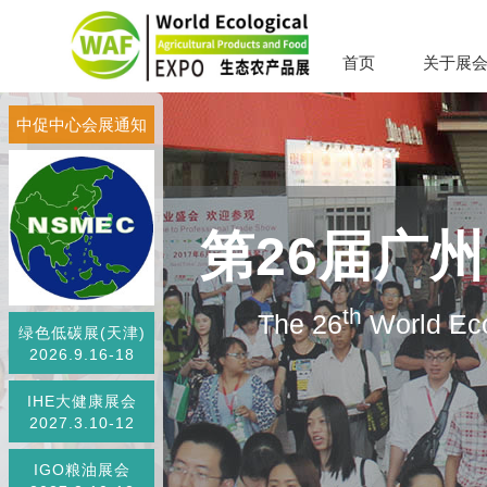
首页
关于展
中促中心会展通知
第26届广
th
The 26
World Eco
绿色低碳展(天津)
2026.9.16-18
IHE大健康展会
2027.3.10-12
IGO粮油展会