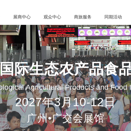
会
展商中心
观众中心
商旅服务
同期活动
州国际生态农产品食
logical Agricultural Products and Food
2027年3月10-12日
广州•广交会展馆